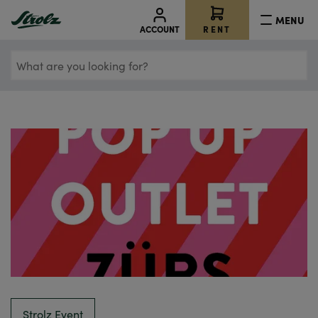
MENU
RENT
ACCOUNT
What
are
you
looking
for?
Strolz Event