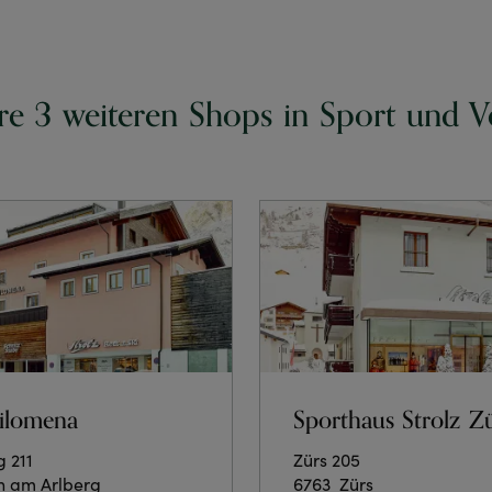
re 3 weiteren Shops in Sport und Ve
Filomena
Sporthaus Strolz Z
 211
Zürs 205
h am Arlberg
6763
Zürs