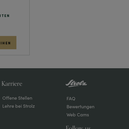
ITEN
EIHEN
Karriere
Über
Offene Stellen
FAQ
Strolz
Lehre bei Strolz
Bewertungen
Web Cams
Follow us