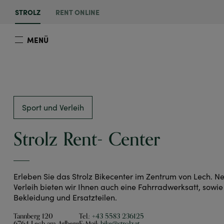
STROLZ
RENT ONLINE
MENÜ
Sport und Verleih
Strolz Rent- Center
Erleben Sie das Strolz Bikecenter im Zentrum von Lech. 
Verleih bieten wir Ihnen auch eine Fahrradwerksatt, sowi
Bekleidung und Ersatzteilen.
Tannberg 120
Tel.:
+43 5583 236125
6764 Lech am Arlberg
E-Mail:
bike@strolz.at