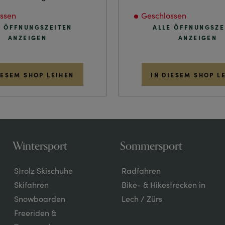
ssen
Geschlossen
E ÖFFNUNGSZEITEN
ALLE ÖFFNUNGSZE
ANZEIGEN
ANZEIGEN
IESEM SHOP LEIHEN
IN DIESEM SHOP L
Wintersport
Sommersport
Strolz Skischuhe
Radfahren
Skifahren
Bike- & Hikestrecken in
Snowboarden
Lech / Zürs
Freeriden &