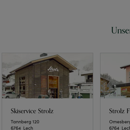
Unse
Skiservice Strolz
Strolz 
Tannberg 120
Omesberg
6764
Lech
6764
Lec