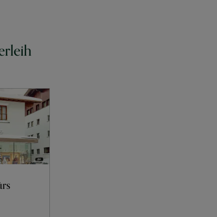
rleih
ürs